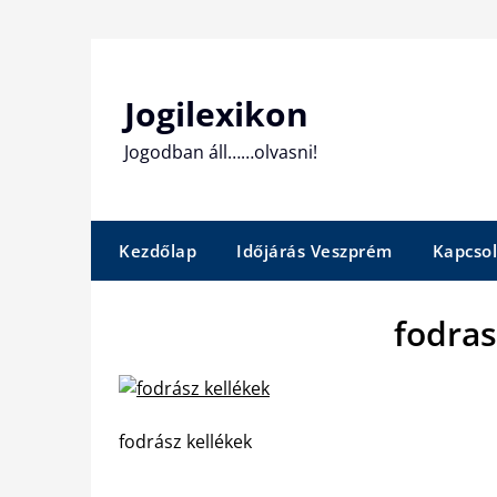
Skip
to
content
Jogilexikon
Jogodban áll……olvasni!
Kezdőlap
Időjárás Veszprém
Kapcsol
fodras
fodrász kellékek