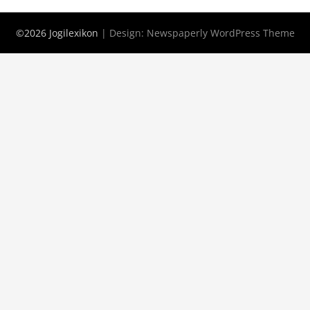
©2026 Jogilexikon
| Design:
Newspaperly WordPress Theme