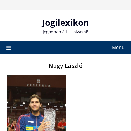
Skip
to
content
Jogilexikon
Jogodban áll……olvasni!
Menu
Nagy László