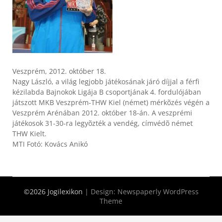
Veszprém, 2012. október 18.
Nagy László, a világ legjobb játékosának járó díjjal a férfi
kézilabda Bajnokok Ligája B csoportjának 4. fordulójában
játszott MKB Veszprém-THW Kiel (német) mérkõzés végén a
Veszprém Arénában 2012. október 18-án. A veszprémi
játékosok 31-30-ra legyõzték a vendég, címvédõ német
THW Kielt.
MTI Fotó: Kovács Anikó
©2026 Jogilexikon
| Design:
Newspaperly WordPress
Theme