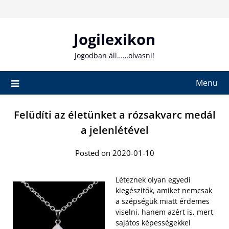
Skip
to
content
Jogilexikon
Jogodban áll……olvasni!
Menu
Felüdíti az életünket a rózsakvarc medál
a jelenlétével
Posted on 2020-01-10
Léteznek olyan egyedi
kiegészítők, amiket nemcsak
a szépségük miatt érdemes
viselni, hanem azért is, mert
sajátos képességekkel