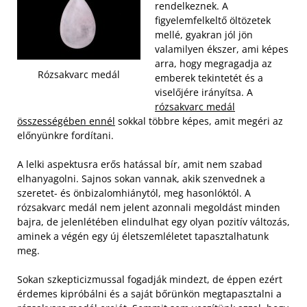
rendelkeznek. A
figyelemfelkeltő öltözetek
mellé, gyakran jól jön
valamilyen ékszer, ami képes
arra, hogy megragadja az
Rózsakvarc medál
emberek tekintetét és a
viselőjére irányítsa. A
rózsakvarc medál
összességében ennél
sokkal többre képes, amit megéri az
előnyünkre fordítani.
A lelki aspektusra erős hatással bír, amit nem szabad
elhanyagolni. Sajnos sokan vannak, akik szenvednek a
szeretet- és önbizalomhiánytól, meg hasonlóktól. A
rózsakvarc medál nem jelent azonnali megoldást minden
bajra, de jelenlétében elindulhat egy olyan pozitív változás,
aminek a végén egy új életszemléletet tapasztalhatunk
meg.
Sokan szkepticizmussal fogadják mindezt, de éppen ezért
érdemes kipróbálni és a saját bőrünkön megtapasztalni a