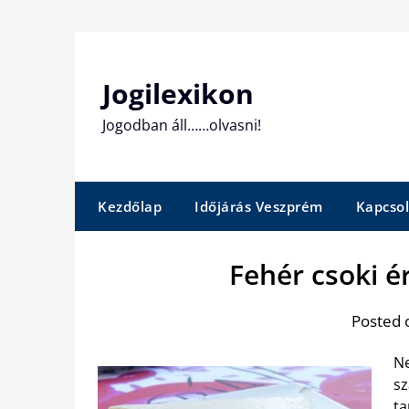
Skip
to
content
Jogilexikon
Jogodban áll……olvasni!
Kezdőlap
Időjárás Veszprém
Kapcsol
Fehér csoki é
Posted 
Ne
sz
ta