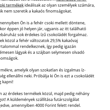
oki termékek
ideálisak az olyan személyek számára,
ik nem szeretik a kakaós finomságokat.
ennyiben Ön is a fehér csoki mellett döntene,
kor éppen jó helyen jár, ugyanis az itt található
báruház sok érdekes ízű csokoládét forgalmaz.
ek közül a fehér változatok 29,5% kakaóvaj
rtalommal rendelkeznek, így pedig igazán
émesen lágyak és a szájban selymesen olvadó
nomságok.
rmékre, amelyik olyan szokatlan és izgalmas íz-
 ellenállni neki. Próbálja ki Ön is ezt a csokoládét
g kapni!
n az érdekes termékek közül, majd pedig néhány
got! A küldemények szállítása futárszolgálat
engedve, amennyiben 4000 Forint felett rendel.