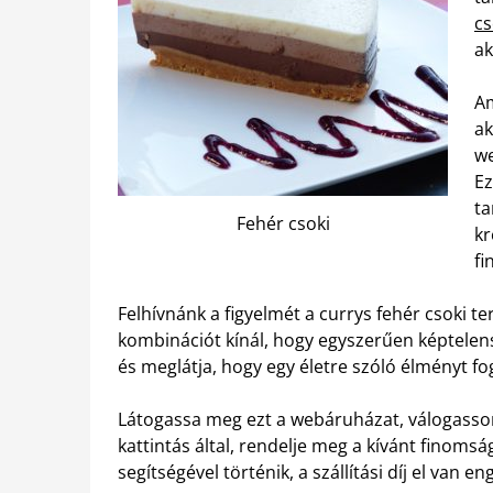
cs
ak
Am
ak
we
Ez
ta
Fehér csoki
kr
fi
Felhívnánk a figyelmét a currys fehér csoki te
kombinációt kínál, hogy egyszerűen képtelenség
és meglátja, hogy egy életre szóló élményt fo
Látogassa meg ezt a webáruházat, válogasso
kattintás által, rendelje meg a kívánt finomsá
segítségével történik, a szállítási díj el van 