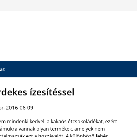
at
rdekes ízesítéssel
on 2016-06-09
m mindenki kedveli a kakaós étcsokoládékat, ezért
ámukra vannak olyan termékek, amelyek nem
rtalmazzák ezt a hozzávalót. A
különböző fehér