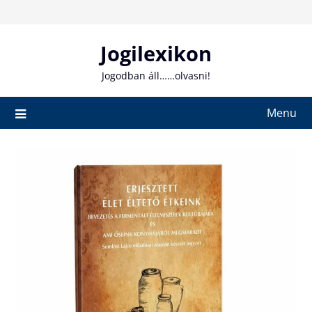
Skip
to
content
Jogilexikon
Jogodban áll……olvasni!
Menu