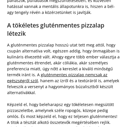
panaszok, puffadások megszüntetésében, és közvetlen
hatással vannak a mentális állapotunkra is, hiszen a bél-
agy tengely révén a közérzetünket is javítják.
A tökéletes gluténmentes pizzalap
létezik
A gluténmentes pizzalap hosszú utat tett meg attól, hogy
csupán alternatíva volt, egészen addig, hogy önmagában is
kulináris élvezetté vált. Ahogy egyre több ember választja a
gluténmentes étrendet, akár cöliákia, akár személyes
preferencia miatt, úgy nőtt a kereslet a kiváló minőségű
termék iránt is. A
gluténmentes pizzalap nemcsak az
egészségről szól
, hanem az ízről és a textúráról is, amelyek
felveszik a versenyt a hagyományos búzalisztből készült
alternatívákkal.
Képzeld el, hogy beleharapsz egy tökéletesen megsütött
pizzaszeletbe, amelynek széle ropogós, közepe pedig
omlós. És most képzeld el, hogy ez teljesen gluténmentes!
A titok a tésztát alkotó összetevők megértésében rejlik.