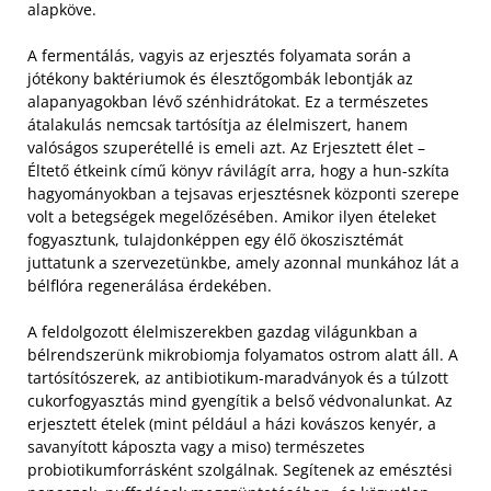
alapköve.
A fermentálás, vagyis az erjesztés folyamata során a
jótékony baktériumok és élesztőgombák lebontják az
alapanyagokban lévő szénhidrátokat. Ez a természetes
átalakulás nemcsak tartósítja az élelmiszert, hanem
valóságos szuperétellé is emeli azt. Az Erjesztett élet –
Éltető étkeink című könyv rávilágít arra, hogy a hun-szkíta
hagyományokban a tejsavas erjesztésnek központi szerepe
volt a betegségek megelőzésében. Amikor ilyen ételeket
fogyasztunk, tulajdonképpen egy élő ökoszisztémát
juttatunk a szervezetünkbe, amely azonnal munkához lát a
bélflóra regenerálása érdekében.
A feldolgozott élelmiszerekben gazdag világunkban a
bélrendszerünk mikrobiomja folyamatos ostrom alatt áll. A
tartósítószerek, az antibiotikum-maradványok és a túlzott
cukorfogyasztás mind gyengítik a belső védvonalunkat. Az
erjesztett ételek (mint például a házi kovászos kenyér, a
savanyított káposzta vagy a miso) természetes
probiotikumforrásként szolgálnak. Segítenek az emésztési