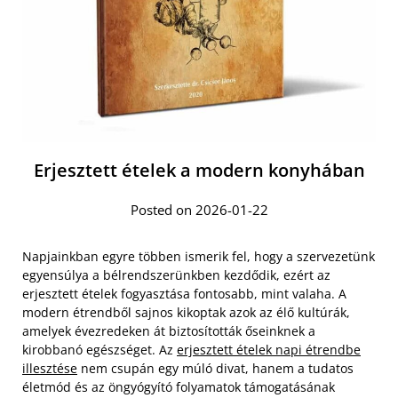
Erjesztett ételek a modern konyhában
Posted on 2026-01-22
Napjainkban egyre többen ismerik fel, hogy a szervezetünk
egyensúlya a bélrendszerünkben kezdődik, ezért az
erjesztett ételek fogyasztása fontosabb, mint valaha. A
modern étrendből sajnos kikoptak azok az élő kultúrák,
amelyek évezredeken át biztosították őseinknek a
kirobbanó egészséget. Az
erjesztett ételek napi étrendbe
illesztése
nem csupán egy múló divat, hanem a tudatos
életmód és az öngyógyító folyamatok támogatásának