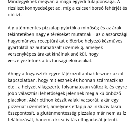
Mindegyiknek megvan a maga egyedi tulajdonsága. A
rizsliszt könnyedséget ad, míg a csicseriborsó fehérjét és
dió ízt.
A gluténmentes pizzalap gyártók a minőség és az árak
tekintetében nagy eltéréseket mutatnak – az olaszországi
hagyományos receptúrákat előtérbe helyező kézműves
gyártóktól az automatizált üzemekig, amelyek
versenyképes árakat kínálnak anélkül, hogy
veszélyeztetnék a biztonsági előírásokat.
Ahogy a fogyasztók egyre tájékozottabbak lesznek azzal
kapcsolatban, hogy mit esznek és honnan származik az
étel, a helyzet világszerte folyamatosan változik, és egyre
jobb választási lehetőségek jelennek meg a különböző
piacokon. Akár otthon készít valaki vacsorát, akár egy
pizzériát üzemeltet, amelynek étlapja az inkluzivitásra
összpontosít, a gluténmentesség pizzalap már nem az íz
feláldozását, hanem a kreativitás elfogadását jelenti.