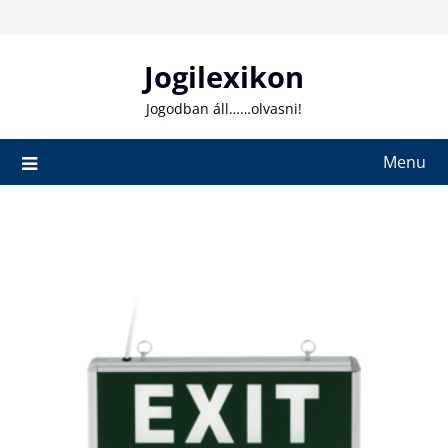
Skip
to
content
Jogilexikon
Jogodban áll……olvasni!
Menu