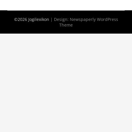
©2026 Jogilexikon
| Design:
Newspaperly WordPress
Theme