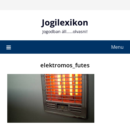
Skip
to
content
Jogilexikon
Jogodban áll……olvasni!
Menu
elektromos_futes