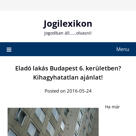
Skip
to
content
Jogilexikon
Jogodban áll……olvasni!
Menu
Eladó lakás Budapest 6. kerületben?
Kihagyhatatlan ajánlat!
Posted on 2016-05-24
Ha már