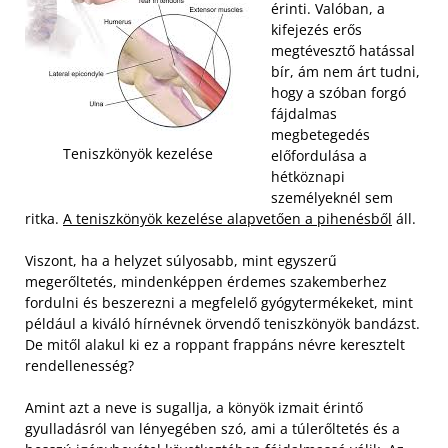
érinti. Valóban, a
kifejezés erős
megtévesztő hatással
bír, ám nem árt tudni,
hogy a szóban forgó
fájdalmas
megbetegedés
Teniszkönyök kezelése
előfordulása a
hétköznapi
személyeknél sem
ritka.
A teniszkönyök kezelése alapvetően a pihenésből
áll.
Viszont, ha a helyzet súlyosabb, mint egyszerű
megerőltetés, mindenképpen érdemes szakemberhez
fordulni és beszerezni a megfelelő gyógytermékeket, mint
például a kiváló hírnévnek örvendő teniszkönyök bandázst.
De mitől alakul ki ez a roppant frappáns névre keresztelt
rendellenesség?
Amint azt a neve is sugallja, a könyök izmait érintő
gyulladásról van lényegében szó, ami a túlerőltetés és a