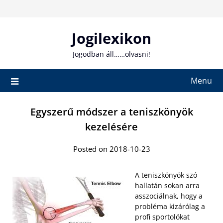
Skip
to
content
Jogilexikon
Jogodban áll……olvasni!
Menu
Egyszerű módszer a teniszkönyök
kezelésére
Posted on 2018-10-23
A teniszkönyök szó
hallatán sokan arra
asszociálnak, hogy a
probléma kizárólag a
profi sportolókat