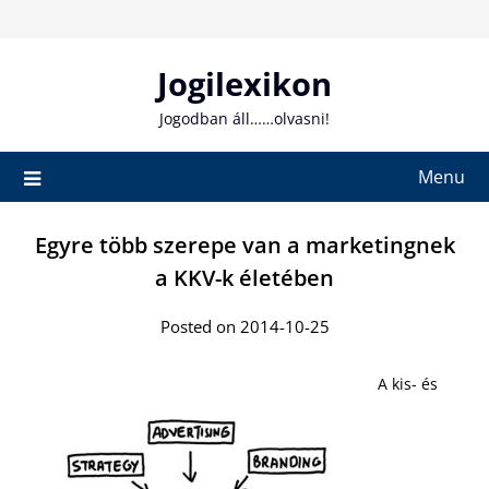
Skip
to
content
Jogilexikon
Jogodban áll……olvasni!
Menu
Egyre több szerepe van a marketingnek
a KKV-k életében
Posted on 2014-10-25
A kis- és