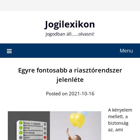
Skip
to
content
Jogilexikon
Jogodban áll……olvasni!
Menu
Egyre fontosabb a riasztórendszer
jelenléte
Posted on 2021-10-16
A kényelem
mellett, a
biztonság
az, ami