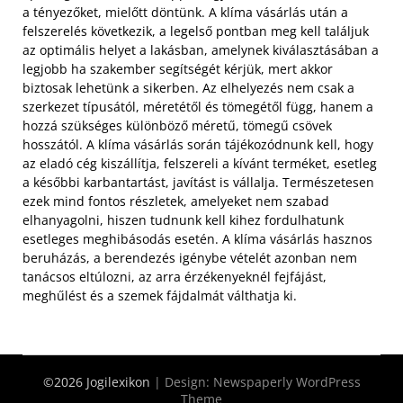
a tényezőket, mielőtt döntünk. A klíma vásárlás után a
felszerelés következik, a legelső pontban meg kell találjuk
az optimális helyet a lakásban, amelynek kiválasztásában a
legjobb ha szakember segítségét kérjük, mert akkor
biztosak lehetünk a sikerben.
Az elhelyezés nem csak a
szerkezet típusától, méretétől és tömegétől függ, hanem a
hozzá szükséges különböző méretű, tömegű csövek
hosszától. A klíma vásárlás során tájékozódnunk kell, hogy
az eladó cég kiszállítja, felszereli a kívánt terméket, esetleg
a későbbi karbantartást, javítást is vállalja. Természetesen
ezek mind fontos részletek, amelyeket nem szabad
elhanyagolni, hiszen tudnunk kell kihez fordulhatunk
esetleges meghibásodás esetén. A klíma vásárlás hasznos
beruházás, a berendezés igénybe vételét azonban nem
tanácsos eltúlozni, az arra érzékenyeknél fejfájást,
meghűlést és a szemek fájdalmát válthatja ki.
©2026 Jogilexikon
| Design:
Newspaperly WordPress
Theme