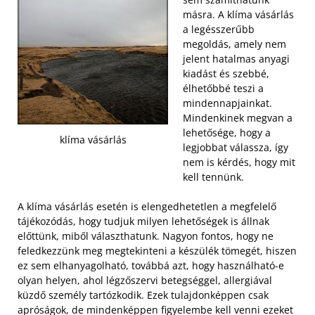
másra. A klíma vásárlás
a legésszerűbb
megoldás, amely nem
jelent hatalmas anyagi
kiadást és szebbé,
élhetőbbé teszi a
mindennapjainkat.
Mindenkinek megvan a
lehetősége, hogy a
klíma vásárlás
legjobbat válassza, így
nem is kérdés, hogy mit
kell tennünk.
A klíma vásárlás esetén is elengedhetetlen a megfelelő
tájékozódás, hogy tudjuk milyen lehetőségek is állnak
előttünk, miből választhatunk. Nagyon fontos, hogy ne
feledkezzünk meg megtekinteni a készülék tömegét, hiszen
ez sem elhanyagolható, továbbá azt, hogy használható-e
olyan helyen, ahol légzőszervi betegséggel, allergiával
küzdő személy tartózkodik. Ezek tulajdonképpen csak
apróságok, de mindenképpen figyelembe kell venni ezeket