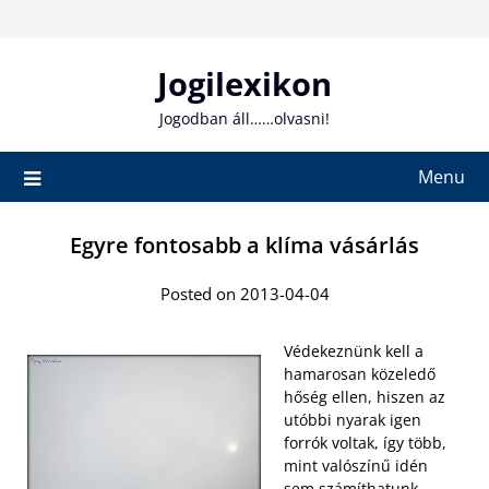
Skip
to
content
Jogilexikon
Jogodban áll……olvasni!
Menu
Egyre fontosabb a klíma vásárlás
Posted on 2013-04-04
Védekeznünk kell a
hamarosan közeledő
hőség ellen, hiszen az
utóbbi nyarak igen
forrók voltak, így több,
mint valószínű idén
sem számíthatunk