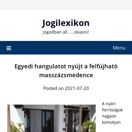
Skip
to
content
Jogilexikon
Jogodban áll……olvasni!
Menu
Egyedi hangulatot nyújt a felfújható
masszázsmedence
Posted on 2021-07-20
A nyári
forróságok
nagyon
komolyan