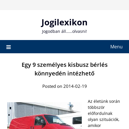
Skip
to
content
Jogilexikon
Jogodban áll……olvasni!
Menu
Egy 9 személyes kisbusz bérlés
könnyedén intézhető
Posted on 2014-02-19
Az életünk során
többször
előfordulnak
olyan szituációk,
amikor