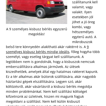
szállítanunk kell
valamit, vagy
valakit. Ilyen
esetekben jól
jöhet a jó öreg
kombi, vagy
A 9 személyes kisbusz bérlés egyszerű
hétszemélyes
megoldás!
egyterű autó. A
mikrobuszok
belső tere könnyedén alakítható akár raktérré is. A
9
személyes kisbusz bérlés mindig ideális
, főleg hogyha több
személyt, vagy esetleg tárgyat kell szállítanunk. A
legtöbben nem is gondolnák, hogy a kisbuszok nemcsak
emberszállításra alkalmas járművek.
Az ülések
kiszedhetőek, amelyek által egy hatalmas rakteret kapunk.
Ez a tér alkalmas akár bútorok szállítására, akár nagyobb
háztartási gépek elszállítására. Legyen szó, akár
költözésről, akár vásárlásról a kisbusz bérlés megoldja
minden problémánkat. Nem kell szállítási költséget
kifizetnünk az üzletnek, hiszen mi magunk fogjuk
megoldani a szállítást. Nem kell külön kisbuszt