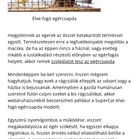
Élve-fogó egércsapda
megjelennek az egerek az ősszel betakarított terméssel
együtt. Természetesen erre a leghatékonyabb megoldás a
macska, de ha az éppen nincs a háznál, vagy esetleg
inkább a lustálkodást részesíti előnyben az egérfogás
helyett, akkor remek
szolgálatot tesz az egércsapda
.
Mindenképpen be kell szerezni, hiszen mégsem
hagyhatjuk, hogy ezek a rágcsálók ellepjék az udvart vagy a
házba is bejussanak. Amennyiben a gazda humánusan
szeretné fülön csípni ezeket a kis rágcsálókat, akkor
webáruházunkból beszerezheti például a SuperCat élve-
fogó egércsapda modellt.
Egyszerű nyomógombos a működése, viszont
megakadályozza az egér szökését, ha egyszer elkapja.
Higiénikus is, hiszen érintés nélkül eltávolítható belőle a