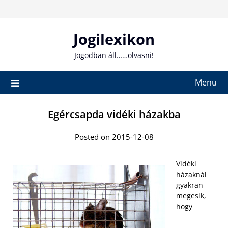
Skip
to
content
Jogilexikon
Jogodban áll……olvasni!
Menu
Egércsapda vidéki házakba
Posted on 2015-12-08
Vidéki
házaknál
gyakran
megesik,
hogy