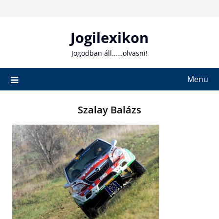
Skip
to
content
Jogilexikon
Jogodban áll……olvasni!
Menu
Szalay Balázs