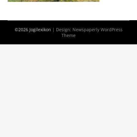
©2026 Jogilexikon
| Design:
Newspaperly WordPress
Theme