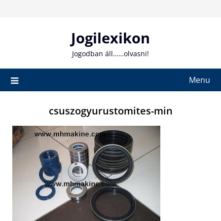
Skip
to
content
Jogilexikon
Jogodban áll……olvasni!
Menu
csuszogyurustomites-min