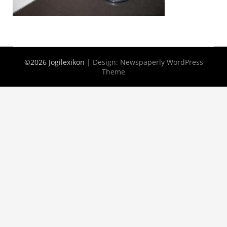
©2026 Jogilexikon
| Design:
Newspaperly WordPress
Theme