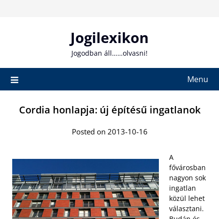
Skip
to
content
Jogilexikon
Jogodban áll……olvasni!
Menu
Cordia honlapja: új építésű ingatlanok
Posted on 2013-10-16
A
fővárosban
nagyon sok
ingatlan
közül lehet
választani.
Budán és