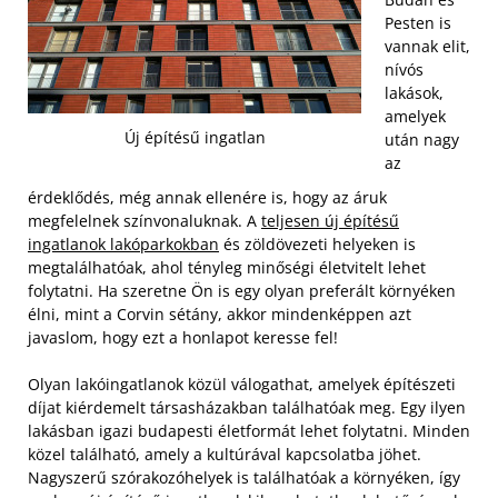
Pesten is
vannak elit,
nívós
lakások,
amelyek
Új építésű ingatlan
után nagy
az
érdeklődés, még annak ellenére is, hogy az áruk
megfelelnek színvonaluknak. A
teljesen új építésű
ingatlanok lakóparkokban
és zöldövezeti helyeken is
megtalálhatóak, ahol tényleg minőségi életvitelt lehet
folytatni. Ha szeretne Ön is egy olyan preferált környéken
élni, mint a Corvin sétány, akkor mindenképpen azt
javaslom, hogy ezt a honlapot keresse fel!
Olyan lakóingatlanok közül válogathat, amelyek építészeti
díjat kiérdemelt társasházakban találhatóak meg. Egy ilyen
lakásban igazi budapesti életformát lehet folytatni. Minden
közel található, amely a kultúrával kapcsolatba jöhet.
Nagyszerű szórakozóhelyek is találhatóak a környéken, így