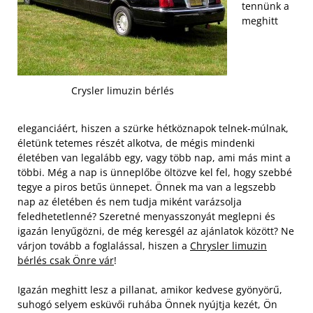
tennünk a
meghitt
Crysler limuzin bérlés
eleganciáért, hiszen a szürke hétköznapok telnek-múlnak,
életünk tetemes részét alkotva, de mégis mindenki
életében van legalább egy, vagy több nap, ami más mint a
többi. Még a nap is ünneplőbe öltözve kel fel, hogy szebbé
tegye a piros betűs ünnepet. Önnek ma van a legszebb
nap az életében és nem tudja miként varázsolja
feledhetetlenné? Szeretné menyasszonyát meglepni és
igazán lenyűgözni, de még keresgél az ajánlatok között? Ne
várjon tovább a foglalással, hiszen a
Chrysler limuzin
bérlés csak Önre vár
!
Igazán meghitt lesz a pillanat, amikor kedvese gyönyörű,
suhogó selyem esküvői ruhába Önnek nyújtja kezét, Ön