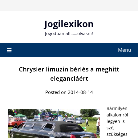
Skip
to
content
Jogilexikon
Jogodban áll……olvasni!
Menu
Chrysler limuzin bérlés a meghitt
eleganciáért
Posted on 2014-08-14
Bármilyen
alkalomról
legyen is
szó,
szükséges