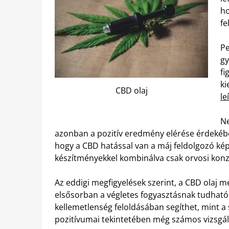
ho
fe
Pe
gy
fi
ki
CBD olaj
le
Ne
azonban a pozitív eredmény elérése érdeké
hogy a CBD hatással van a máj feldolgozó képe
készítményekkel kombinálva csak orvosi konzu
Az eddigi megfigyelések szerint, a CBD olaj 
elsősorban a végletes fogyasztásnak tudható
kellemetlenség feloldásában segíthet, mint a
pozitívumai tekintetében még számos vizsgál