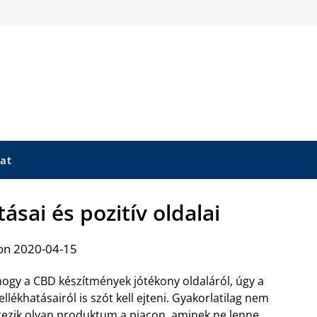
at
ásai és pozitív oldalai
on 2020-04-15
ogy a CBD készítmények jótékony oldaláról, úgy a
llékhatásairól is szót kell ejteni. Gyakorlatilag nem
tezik olyan produktum a piacon, aminek ne lenne