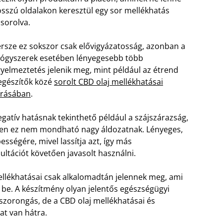
sszú oldalakon keresztül egy sor mellékhatás
lsorolva.
rsze ez sokszor csak elővigyázatosság, azonban a
ógyszerek esetében lényegesebb több
gyelmeztetés jelenik meg, mint például az étrend
egészítők közé
sorolt CBD olaj mellékhatásai
írásában
.
gatív hatásnak tekinthető például a szájszárazság,
ben ez nem mondható nagy áldozatnak. Lényeges,
sségére, mivel lassítja azt, így más
ltációt követően javasolt használni.
mellékhatásai csak alkalomadtán jelennek meg, ami
 be. A készítmény olyan jelentős egészségügyi
 szorongás, de a CBD olaj mellékhatásai és
at van hátra.