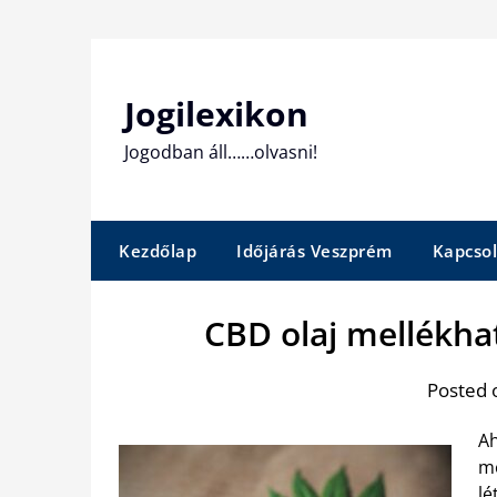
Skip
to
content
Jogilexikon
Jogodban áll……olvasni!
Kezdőlap
Időjárás Veszprém
Kapcsol
CBD olaj mellékhat
Posted 
Ah
me
lé