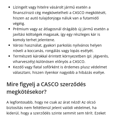
Lízingelt vagy hitelre vásárolt jármű esetén a
finanszírozó cég megkövetelheti a CASCO megkötését,
hiszen az autó tulajdonjoga náluk van a futamidő
végéig.
Prémium vagy az átlagosnál drágább új jármű esetén a
javítási költségek magasak, így egy részleges kár is
komoly terhet jelentene.
Városi használat, gyakori parkolás nyilvános helyen
növeli a koccanás, rongálás vagy lopás esélyét.
Természeti károkkal érintett környezetben (pl. jégverés,
viharveszély) különösen előnyös a CASCO.
Kezdő vagy fiatal sofőrként is érdemes plusz védelmet
választani, hiszen ilyenkor nagyobb a hibázás esélye.
Mire figyelj a CASCO szerződés
megkötésekor?
A legfontosabb, hogy ne csak az árat nézd! Az olcsó
biztosítás nem feltétlenül jelent valódi védelmet, ha
kiderül, hogy a szerződés szinte semmit sem térít. Ezeket