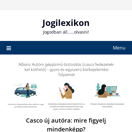
Skip
to
content
Jogilexikon
Jogodban áll……olvasni!
Menu
Casco új autóra: mire figyelj
mindenképp?