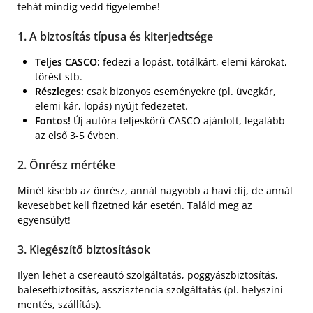
tehát mindig vedd figyelembe!
1. A biztosítás típusa és kiterjedtsége
Teljes CASCO:
fedezi a lopást, totálkárt, elemi károkat,
törést stb.
Részleges:
csak bizonyos eseményekre (pl. üvegkár,
elemi kár, lopás) nyújt fedezetet.
Fontos!
Új autóra teljeskörű CASCO ajánlott, legalább
az első 3-5 évben.
2. Önrész mértéke
Minél kisebb az önrész, annál nagyobb a havi díj, de annál
kevesebbet kell fizetned kár esetén. Találd meg az
egyensúlyt!
3. Kiegészítő biztosítások
Ilyen lehet a csereautó szolgáltatás, poggyászbiztosítás,
balesetbiztosítás, asszisztencia szolgáltatás (pl. helyszíni
mentés, szállítás).