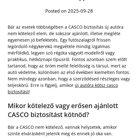
Posted on 2025-09-28
Bár az esetek többségében a CASCO biztosítás új autóra
nem kötelező elem, de sokszor ajánlott, illetve megléte
egyenesen jó befektetés. Egy futószalagról frissen
legördülő négykerekű megvétele mindig izgalmas
mérföldkő, legyen szó régóta vágyott modellről vagy
praktikus, hétköznapi típusról. Fontos azonban szem előtt
tartanod, hogy az öröm mellé felelősség is társul, mert az
autó védelme, különösen az első években kiemelten fontos.
Nem mindegy azonban, hogy a szerződésed részleges vagy
teljeskörű. Erre is figyelj, amikor
új autóra kötsz casco
biztosítást
!
Mikor kötelező vagy erősen ajánlott
CASCO biztosítást kötnöd?
Bár a CASCO nem kötelező, vannak helyzetek, amikor
szinte elvárásként jelenik meg és ennek jó oka van.