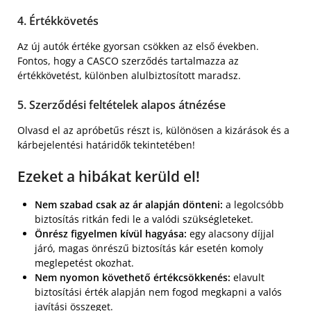
4. Értékkövetés
Az új autók értéke gyorsan csökken az első években.
Fontos, hogy a CASCO szerződés tartalmazza az
értékkövetést, különben alulbiztosított maradsz.
5. Szerződési feltételek alapos átnézése
Olvasd el az apróbetűs részt is, különösen a kizárások és a
kárbejelentési határidők tekintetében!
Ezeket a hibákat kerüld el!
Nem szabad csak az ár alapján dönteni:
a legolcsóbb
biztosítás ritkán fedi le a valódi szükségleteket.
Önrész figyelmen kívül hagyása:
egy alacsony díjjal
járó, magas önrészű biztosítás kár esetén komoly
meglepetést okozhat.
Nem nyomon követhető értékcsökkenés:
elavult
biztosítási érték alapján nem fogod megkapni a valós
javítási összeget.