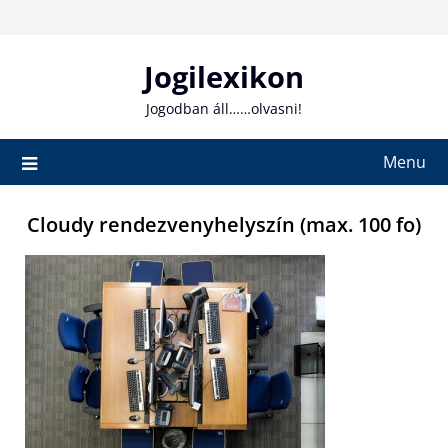
Skip
to
content
Jogilexikon
Jogodban áll……olvasni!
Menu
Cloudy rendezvenyhelyszín (max. 100 fo)