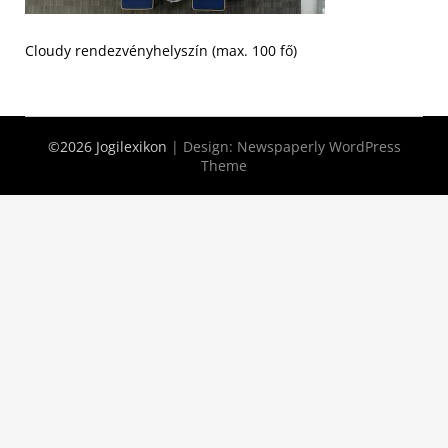
Cloudy rendezvényhelyszín (max. 100 fő)
©2026 Jogilexikon
| Design:
Newspaperly WordPress
Theme