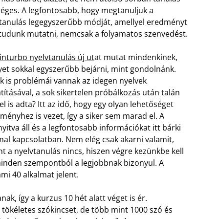
éges. A legfontosabb, hogy megtanuljuk a
tanulás legegyszerűbb módját, amellyel eredményt
l tudunk mutatni, nemcsak a folyamatos szenvedést.
inturbo nyelvtanulás új ut
at mutat mindenkinek,
et sokkal egyszerűbb bejárni, mint gondolnánk.
 is problémái vannak az idegen nyelvek
átításával, a sok sikertelen próbálkozás után talán
el is adta? Itt az idő, hogy egy olyan lehetőséget
ményhez is vezet, így a siker sem marad el.
A
tva áll és a legfontosabb információkat itt bárki
mal kapcsolatban. Nem elég csak akarni valamit,
nt a nyelvtanulás nincs, hiszen végre kezünkbe kell
 minden szempontból a legjobbnak bizonyul. A
mi 40 alkalmat jelent.
ak, így a kurzus 10 hét alatt véget is ér.
 tökéletes szókincset, de több mint 1000 szó és