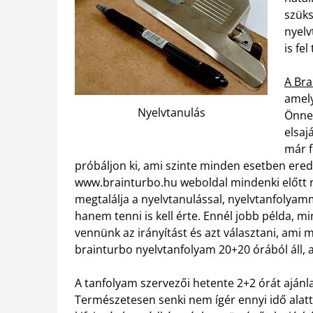
szüks
nyelv
is fe
A Bra
amely
Nyelvtanulás
Önnek
elsaj
már f
próbáljon ki, ami szinte minden esetben ered
www.brainturbo.hu weboldal mindenki előtt nyi
megtalálja a nyelvtanulással, nyelvtanfolyam
hanem tenni is kell érte. Ennél jobb példa, mi
vennünk az irányítást és azt választani, ami
brainturbo nyelvtanfolyam 20+20 órából áll, a
A tanfolyam szervezői hetente 2+2 órát ajánlan
Természetesen senki nem ígér ennyi idő alatt