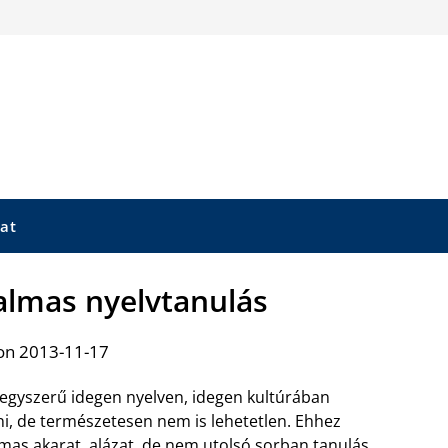
at
galmas nyelvtanulás
on 2013-11-17
gyszerű idegen nyelven, idegen kultúrában
ni, de természetesen nem is lehetetlen. Ehhez
mas akarat, alázat, de nem utolsó sorban tanulás