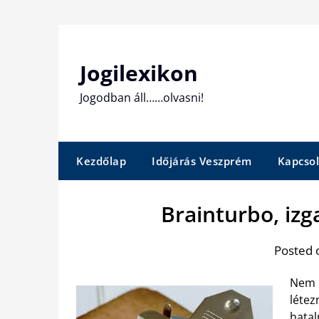
Skip
to
content
Jogilexikon
Jogodban áll……olvasni!
Kezdőlap
Időjárás Veszprém
Kapcsol
Brainturbo, iz
Posted 
Nem e
létez
hatal