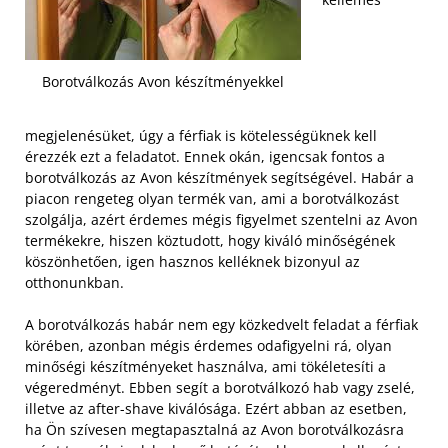
Borotválkozás Avon készítményekkel
megjelenésüket, úgy a férfiak is kötelességüknek kell
érezzék ezt a feladatot. Ennek okán, igencsak fontos a
borotválkozás az Avon készítmények segítségével. Habár a
piacon rengeteg olyan termék van, ami a borotválkozást
szolgálja, azért érdemes mégis figyelmet szentelni az Avon
termékekre, hiszen köztudott, hogy kiváló minőségének
köszönhetően, igen hasznos kelléknek bizonyul az
otthonunkban.
A borotválkozás habár nem egy közkedvelt feladat a férfiak
körében, azonban mégis érdemes odafigyelni rá, olyan
minőségi készítményeket használva, ami tökéletesíti a
végeredményt. Ebben segít a borotválkozó hab vagy zselé,
illetve az after-shave kiválósága. Ezért abban az esetben,
ha Ön szívesen megtapasztalná az Avon borotválkozásra