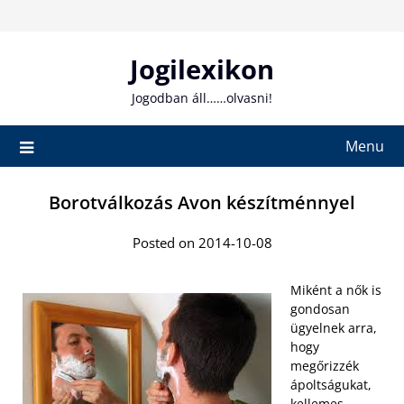
Skip
to
content
Jogilexikon
Jogodban áll……olvasni!
Menu
Borotválkozás Avon készítménnyel
Posted on 2014-10-08
Miként a nők is
gondosan
ügyelnek arra,
hogy
megőrizzék
ápoltságukat,
kellemes