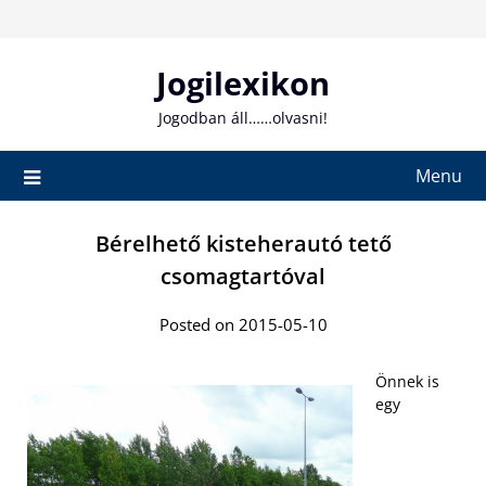
Skip
to
content
Jogilexikon
Jogodban áll……olvasni!
Menu
Bérelhető kisteherautó tető
csomagtartóval
Posted on 2015-05-10
Önnek is
egy