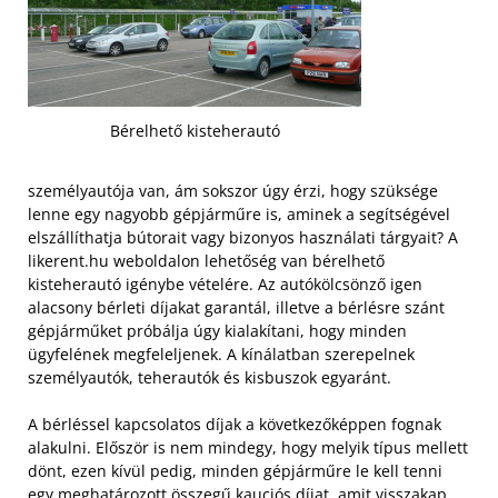
Bérelhető kisteherautó
személyautója van, ám sokszor úgy érzi, hogy szüksége
lenne egy nagyobb gépjárműre is, aminek a segítségével
elszállíthatja bútorait vagy bizonyos használati tárgyait? A
likerent.hu weboldalon lehetőség van bérelhető
kisteherautó igénybe vételére. Az autókölcsönző igen
alacsony bérleti díjakat garantál, illetve a bérlésre szánt
gépjárműket próbálja úgy kialakítani, hogy minden
ügyfelének megfeleljenek. A kínálatban szerepelnek
személyautók, teherautók és kisbuszok egyaránt.
A bérléssel kapcsolatos díjak a következőképpen fognak
alakulni. Először is nem mindegy, hogy melyik típus mellett
dönt, ezen kívül pedig, minden gépjárműre le kell tenni
egy meghatározott összegű kauciós díjat, amit visszakap,