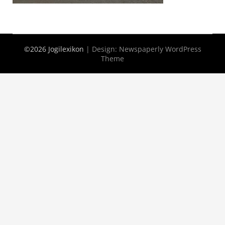
©2026 Jogilexikon
| Design:
Newspaperly WordPress
Theme