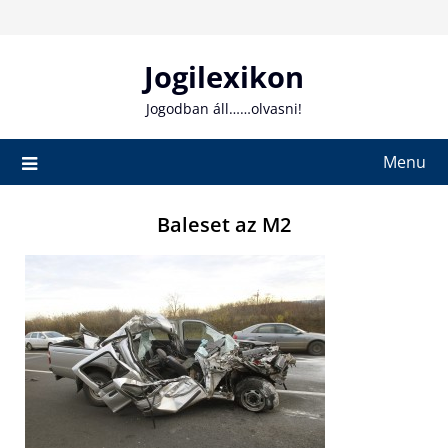
Skip
to
content
Jogilexikon
Jogodban áll……olvasni!
Menu
Baleset az M2