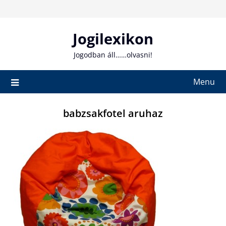
Skip
to
content
Jogilexikon
Jogodban áll……olvasni!
Menu
babzsakfotel aruhaz