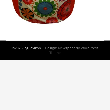
©2026 Jogilexikon
| Design:
Newspaperly WordPress
Theme