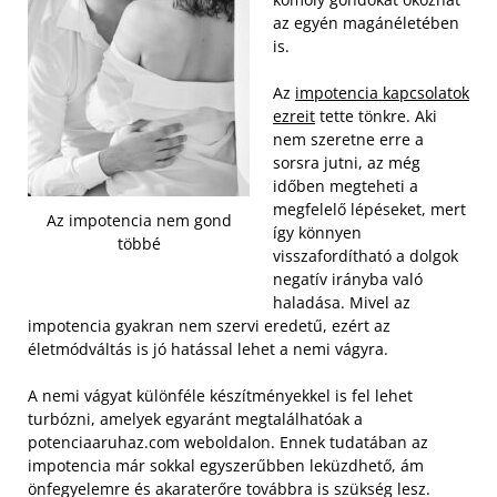
az egyén magánéletében
is.
Az
impotencia kapcsolatok
ezreit
tette tönkre. Aki
nem szeretne erre a
sorsra jutni, az még
időben megteheti a
megfelelő lépéseket, mert
Az impotencia nem gond
így könnyen
többé
visszafordítható a dolgok
negatív irányba való
haladása. Mivel az
impotencia gyakran nem szervi eredetű, ezért az
életmódváltás is jó hatással lehet a nemi vágyra.
A nemi vágyat különféle készítményekkel is fel lehet
turbózni, amelyek egyaránt megtalálhatóak a
potenciaaruhaz.com weboldalon. Ennek tudatában az
impotencia már sokkal egyszerűbben leküzdhető, ám
önfegyelemre és akaraterőre továbbra is szükség lesz.