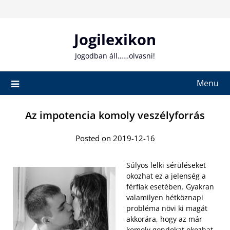
Skip
to
content
Jogilexikon
Jogodban áll……olvasni!
Menu
Az impotencia komoly veszélyforrás
Posted on 2019-12-16
Súlyos lelki sérüléseket
okozhat ez a jelenség a
férfiak esetében. Gyakran
valamilyen hétköznapi
probléma növi ki magát
akkorára, hogy az már
komoly gondokat okozhat