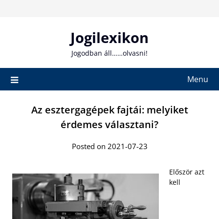
Skip
to
content
Jogilexikon
Jogodban áll……olvasni!
Menu
Az esztergagépek fajtái: melyiket
érdemes választani?
Posted on 2021-07-23
Először azt
kell