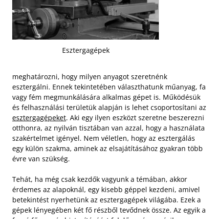
Esztergagépek
meghatározni, hogy milyen anyagot szeretnénk
esztergálni. Ennek tekintetében választhatunk műanyag, fa
vagy fém megmunkálására alkalmas gépet is. Működésük
és felhasználási területük alapján is lehet csoportosítani az
esztergagépeket
. Aki egy ilyen eszközt szeretne beszerezni
otthonra, az nyilván tisztában van azzal, hogy a használata
szakértelmet igényel. Nem véletlen, hogy az esztergálás
egy külön szakma, aminek az elsajátításához gyakran több
évre van szükség.
Tehát, ha még csak kezdők vagyunk a témában, akkor
érdemes az alapoknál, egy kisebb géppel kezdeni, amivel
betekintést nyerhetünk az esztergagépek világába. Ezek a
gépek lényegében két fő részből tevődnek össze. Az egyik a