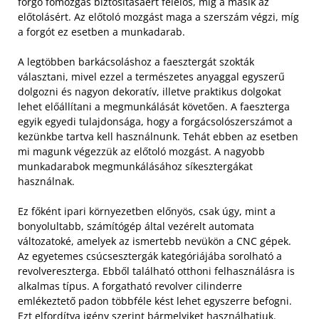
forgó főmozgás biztosításáért felelős, míg a másik az
előtolásért. Az előtoló mozgást maga a szerszám végzi, míg
a forgót ez esetben a munkadarab.
A legtöbben barkácsoláshoz a faesztergát szokták
választani, mivel ezzel a természetes anyaggal egyszerű
dolgozni és nagyon dekoratív, illetve praktikus dolgokat
lehet előállítani a megmunkálását követően. A faeszterga
egyik egyedi tulajdonsága, hogy a forgácsolószerszámot a
kezünkbe tartva kell használnunk. Tehát ebben az esetben
mi magunk végezzük az előtoló mozgást. A nagyobb
munkadarabok megmunkálásához síkesztergákat
használnak.
Ez főként ipari környezetben előnyös, csak úgy, mint a
bonyolultabb, számítógép által vezérelt automata
változatoké, amelyek az ismertebb nevükön a CNC gépek.
Az egyetemes csúcsesztergák kategóriájába sorolható a
revolvereszterga. Ebből található otthoni felhasználásra is
alkalmas típus. A forgatható revolver cilinderre
emlékeztető padon többféle kést lehet egyszerre befogni.
Ezt elfordítva igény szerint bármelyiket használhatjuk.