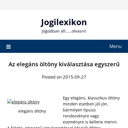
Skip
to
content
Jogilexikon
Jogodban áll……olvasni!
Menu
Az elegáns öltöny kiválasztása egyszerű
Posted on 2015-09-27
Egy elegáns, klasszikus öltöny
minden esetben jól jön,
bármilyen típusú
elegáns öltöny
rendezvényre vagy
eseményre is kellene menni.
A fekete, egyszerű vonalvezetéssel készült öltöny