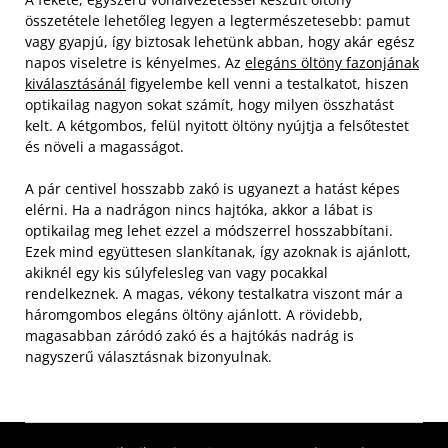
összetétele lehetőleg legyen a legtermészetesebb: pamut
vagy gyapjú, így biztosak lehetünk abban, hogy akár egész
napos viseletre is kényelmes. Az
elegáns öltöny fazonjának
kiválasztásánál
figyelembe kell venni a testalkatot, hiszen
optikailag nagyon sokat számít, hogy milyen összhatást
kelt. A kétgombos, felül nyitott öltöny nyújtja a felsőtestet
és növeli a magasságot.
A pár centivel hosszabb zakó is ugyanezt a hatást képes
elérni. Ha a nadrágon nincs hajtóka, akkor a lábat is
optikailag meg lehet ezzel a módszerrel hosszabbítani.
Ezek mind együttesen slankítanak, így azoknak is ajánlott,
akiknél egy kis súlyfelesleg van vagy pocakkal
rendelkeznek. A magas, vékony testalkatra viszont már a
háromgombos elegáns öltöny ajánlott. A rövidebb,
magasabban záródó zakó és a hajtókás nadrág is
nagyszerű választásnak bizonyulnak.