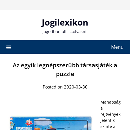
Skip
to
content
Jogilexikon
Jogodban áll……olvasni!
Menu
Az egyik legnépszerűbb társasjáték a
puzzle
Posted on 2020-03-30
Manapság
a
rejtvények
jelentik
szinte a