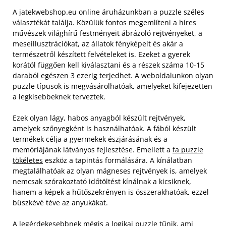
A jatekwebshop.eu online áruházunkban a puzzle széles
választékát találja. Közülük fontos megemlíteni a híres
művészek világhírű festményeit ábrázoló rejtvényeket, a
meseillusztrációkat, az állatok fényképeit és akár a
természetről készített felvételeket is. Ezeket a gyerek
korától függően kell kiválasztani és a részek száma 10-15
daraból egészen 3 ezerig terjedhet. A weboldalunkon olyan
puzzle típusok is megvásárolhatóak, amelyeket kifejezetten
a legkisebbeknek terveztek.
Ezek olyan lágy, habos anyagból készült rejtvények,
amelyek szőnyegként is használhatóak. A fából készült
termékek célja a gyermekek észjárásának és a
memóriájának látványos fejlesztése. Emellett a
fa puzzle
tökéletes
eszköz a tapintás formálására. A kínálatban
megtalálhatóak az olyan mágneses rejtvények is, amelyek
nemcsak szórakoztató időtöltést kínálnak a kicsiknek,
hanem a képek a hűtőszekrényen is összerakhatóak, ezzel
büszkévé téve az anyukákat.
A legérdekesebbnek mégis a logikai puzzle tűnik, ami