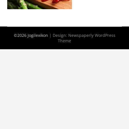
©2026 Jogilexikon
| Design:
Newspaperly WordPress
Theme