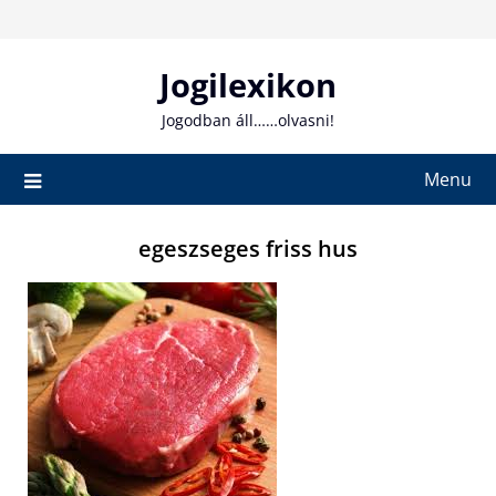
Skip
to
content
Jogilexikon
Jogodban áll……olvasni!
Menu
egeszseges friss hus