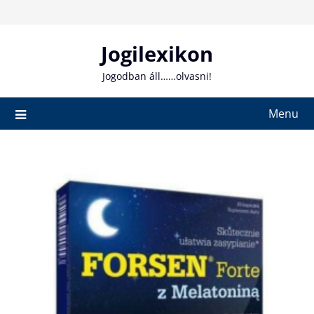
Skip
to
content
Jogilexikon
Jogodban áll……olvasni!
Menu