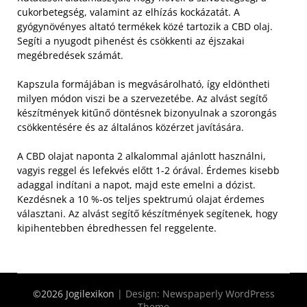
cukorbetegség, valamint az elhízás kockázatát. A
gyógynövényes altató termékek közé tartozik a CBD olaj.
Segíti a nyugodt pihenést és csökkenti az éjszakai
megébredések számát.
Kapszula formájában is megvásárolható, így eldöntheti
milyen módon viszi be a szervezetébe. Az alvást segítő
készítmények kitűnő döntésnek bizonyulnak a szorongás
csökkentésére és az általános közérzet javítására.
A CBD olajat naponta 2 alkalommal ajánlott használni,
vagyis reggel és lefekvés előtt 1-2 órával. Érdemes kisebb
adaggal indítani a napot, majd este emelni a dózist.
Kezdésnek a 10 %-os teljes spektrumú olajat érdemes
választani. Az alvást segítő készítmények segítenek, hogy
kipihentebben ébredhessen fel reggelente.
©2026 Jogilexikon
| Design:
Newspaperly WordPress
Theme