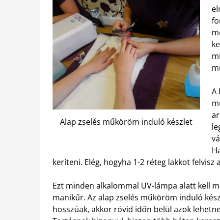
el
fo
me
ke
mi
mű
A 
mű
ar
Alap zselés műköröm induló készlet
le
vá
Ha
keríteni. Elég, hogyha 1-2 réteg lakkot felvisz a
Ezt minden alkalommal UV-lámpa alatt kell me
manikűr. Az alap zselés műköröm induló készl
hosszúak, akkor rövid időn belül azok lehetn