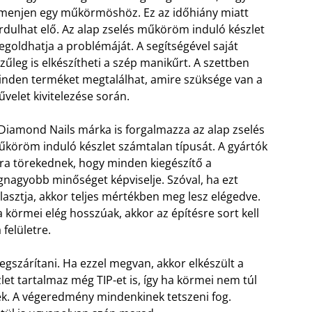
menjen egy műkörmöshöz. Ez az időhiány miatt
rdulhat elő. Az alap zselés műköröm induló készlet
goldhatja a problémáját. A segítségével saját
zűleg is elkészítheti a szép manikűrt. A szettben
nden terméket megtalálhat, amire szüksége van a
velet kivitelezése során.
Diamond Nails márka is forgalmazza az alap zselés
köröm induló készlet számtalan típusát. A gyártók
ra törekednek, hogy minden kiegészítő a
gnagyobb minőséget képviselje. Szóval, ha ezt
lasztja, akkor teljes mértékben meg lesz elégedve.
 körmei elég hosszúak, akkor az építésre sort kell
 felületre.
gszárítani. Ha ezzel megvan, akkor elkészült a
et tartalmaz még TIP-et is, így ha körmei nem túl
ek. A végeredmény mindenkinek tetszeni fog.