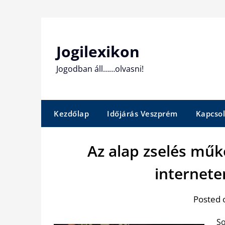
Skip
to
content
Jogilexikon
Jogodban áll……olvasni!
Kezdőlap
Időjárás Veszprém
Kapcsol
Az alap zselés műk
interneten
Posted 
So