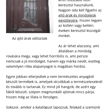
keresztül használunk.
Nagyon oda kell figyelni az
ajtó árak és minőségük
együttesére
, hiszen legyen
az kültéri vagy beltéri,
éveken keresztül kiszolgál
minket.
Az ajtó árak változóak
Az ár lehet alacsony, ami
általában a minőség
rovására megy, vagy lehet horribilis is, ami persze
nemcsak a jó minőséget, hanem egy márka nevét, esetleg
valamilyen ritka alapanyagot is magában hordoz.
Egyre jobban elterjedtek a nem természetes anyagból
készült termékek is, amelyek olcsóbbak a természeteseknél
és tovább is tartanak. Ez mind jól hangzik, de azért egy
fából készült, szépen megmunkált ajtónak nincs párja,
hiszen még az illata is fenséges.
Sokszor, amikor a katalógust lapozzuk, felakad a szemünk