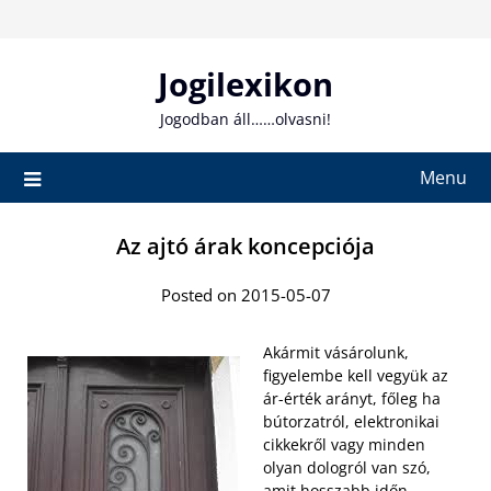
Skip
to
content
Jogilexikon
Jogodban áll……olvasni!
Menu
Az ajtó árak koncepciója
Posted on 2015-05-07
Akármit vásárolunk,
figyelembe kell vegyük az
ár-érték arányt, főleg ha
bútorzatról, elektronikai
cikkekről vagy minden
olyan dologról van szó,
amit hosszabb időn