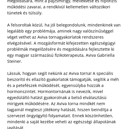
megoldására, mint a pajzsmirigy, mellékvese és hipofízis
működési zavarai, a rendkívül kellemetlen változókori
tünetek és túlsúly.
A felsoroltak közül, ha jól belegondolunk, mindenkinek van
legalább egy problémája, aminek nagy valószínűséggel
véget vethet az Aviva tornagyakorlatok rendszeres
elvégzésével. A mozgásformát kifejezetten egészségügyi
problémák megelőzésére és megoldására fejlesztette ki
egy magyar származású fizikoterapeuta, Aviva Gabriella
Steiner.
Lássuk, hogyan segít nekünk az Aviva torna! A speciális
beszorító és ellazító gyakorlatok támogatják, segítik a méh
és a petefészek működését, egyensúlyba hozzák a
hormonszintet. Hormontornának is nevezik, mivel
egyedülálló hatást gyakorolnak a belső elválasztású
mirigyek működésére. Az Aviva torna mindkét nem
tagjainál megteszi jótékony hatását, hiszen beindítja a
szervezet öngyógyító folyamatait. Ennek köszönhetően,
mindenki a saját kezébe veheti az egészségi állapotának
javítását.