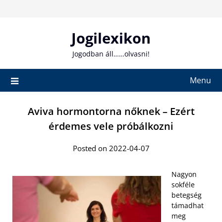
Skip
to
content
Jogilexikon
Jogodban áll……olvasni!
Menu
Aviva hormontorna nőknek – Ezért
érdemes vele próbálkozni
Posted on 2022-04-07
Nagyon
sokféle
betegség
támadhat
meg