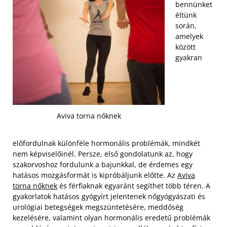
bennünket
éltünk
során,
amelyek
között
gyakran
Aviva torna nőknek
előfordulnak különféle hormonális problémák, mindkét
nem képviselőinél. Persze, első gondolatunk az, hogy
szakorvoshoz fordulunk a bajunkkal, de érdemes egy
hatásos mozgásformát is kipróbáljunk előtte. Az
Aviva
torna nőknek
és férfiaknak egyaránt segíthet több téren. A
gyakorlatok hatásos gyógyírt jelentenek nőgyógyászati és
urológiai betegségek megszüntetésére, meddőség
kezelésére, valamint olyan hormonális eredetű problémák