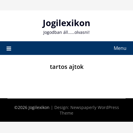
Skip
to
content
Jogilexikon
Jogodban áll……olvasni!
Menu
tartos ajtok
©2026 Jogilexikon
| Design:
Newspaperly WordPress
Theme