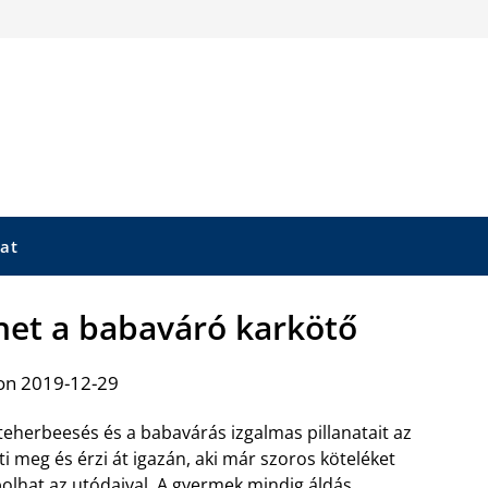
at
het a babaváró karkötő
on 2019-12-29
teherbeesés és a babavárás izgalmas pillanatait az
ti meg és érzi át igazán, aki már szoros köteléket
olhat az utódaival. A gyermek mindig áldás,