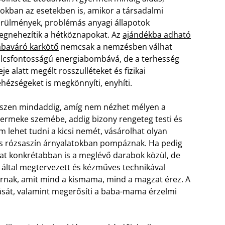
okban az esetekben is, amikor a társadalmi
rülmények, problémás anyagi állapotok
gnehezítik a hétköznapokat. Az
ajándékba adható
baváró karkötő
nemcsak a nemzésben válhat
lcsfontosságú energiabombává, de a terhesség
eje alatt megélt rosszulléteket és fizikai
hézségeket is megkönnyíti, enyhíti.
szen mindaddig, amíg nem nézhet mélyen a
ermeke szemébe, addig bizony rengeteg testi és
m lehet tudni a kicsi nemét, vásárolhat olyan
és rózsaszín árnyalatokban pompáznak. Ha pedig
hat konkrétabban is a meglévő darabok közül, de
ns által megtervezett és kézműves technikával
 bírnak, amit mind a kismama, mind a magzat érez. A
lását, valamint megerősíti a baba-mama érzelmi