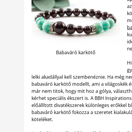
az
kö
me
ba
ku
id
ne
Babaváró karkötő
Hi
gy
lelki akadállyal kell szembenéznie. Ha még ne
babaváró karkötő modellt, ami a világoskék 
már nem titok, hogy mit hoz a gólya, választ
kérhet speciális ékszert is. A BBH Inspiratio
előállított divatékszerek különleges erőkkel
babaváró karkötő fokozza a szeretet kialaku
köteléket.