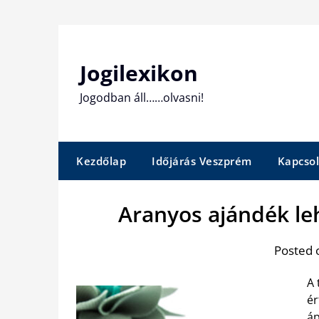
Skip
to
content
Jogilexikon
Jogodban áll……olvasni!
Kezdőlap
Időjárás Veszprém
Kapcsol
Aranyos ajándék le
Posted 
A 
ér
áp