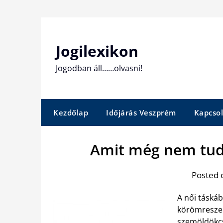
Skip
to
content
Jogilexikon
Jogodban áll……olvasni!
Kezdőlap
Időjárás Veszprém
Kapcsol
Amit még nem tudo
Posted 
A női táskáb
körömreszel
szemöldökcs