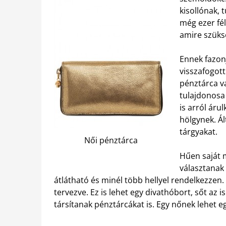
kisollónak,
még ezer fé
amire szüks
Ennek fazonj
visszafogott
pénztárca va
tulajdonosa
is arról ár
hölgynek. Ál
tárgyakat.
Női pénztárca
Hűen saját 
választanak
átlátható és minél több hellyel rendelkezzen.
tervezve. Ez is lehet egy divathóbort, sőt az
társítanak pénztárcákat is. Egy nőnek lehet e