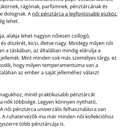
 tükörnek, rágónak, parfümnek, pénztárcának és
le dolognak. A
női pénztárca a legfontosabb eszköz
,
ég lehet.
a, alakja lehet nagyon nőiesen csillogó,
 és diszkrét, kicsi, illetve nagy. Mindegy milyen női
n a táskában, az általában mindig elárulja a
 jellemét. Mint minden sok más személyes tárgy, ez
ulkodik, hogy milyen temperamentuma van a
talában az ember a saját jelleméhez választ
magukhoz, minél praktikusabb pénztárcát
 a nők többsége. Legyen könnyen nyitható,
 A női pénztárca univerzális felhasználásra van
 is. A ruhatervezők ma már minden női kollekcióhoz
gyszerre több pénztárcája is.