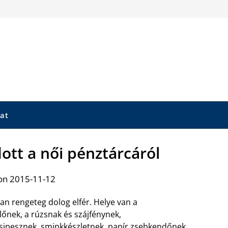
at
tt a női pénztárcáról
on 2015-11-12
an rengeteg dolog elfér. Helye van a
őnek, a rúzsnak és szájfénynek,
ipesznek, sminkkészletnek, papír zsebkendőnek,