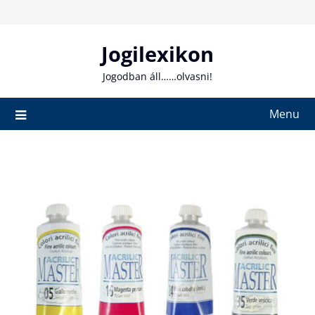
Skip
to
content
Jogilexikon
Jogodban áll……olvasni!
Menu