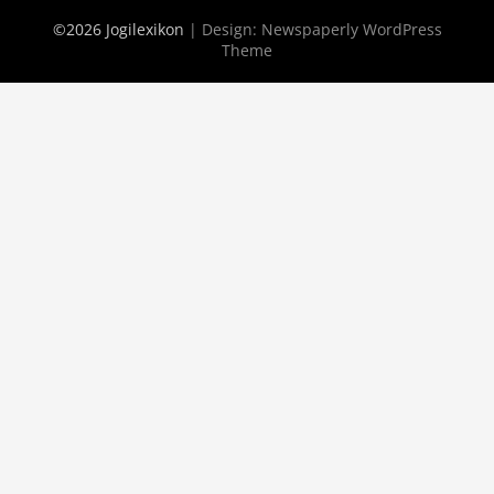
©2026 Jogilexikon
| Design:
Newspaperly WordPress
Theme