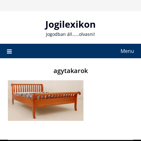
Skip
to
content
Jogilexikon
Jogodban áll……olvasni!
Menu
agytakarok