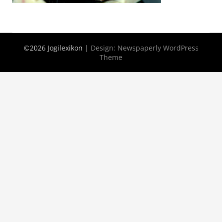
©2026 Jogilexikon
| Design:
Newspaperly WordPress
Theme