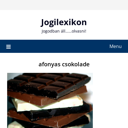
Skip
to
content
Jogilexikon
Jogodban áll……olvasni!
Menu
afonyas csokolade