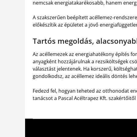
nemcsak energiatakarékosabb, hanem energia
A szakszerűen beépített acéllemez-rendszere
előkészítik az épületet a jövő energiafüggetle
Tartós megoldás, alacsonyabb
Az acéllemezek az energiahatékony építés font
anyagként hozzájárulnak a rezsiköltségek c
választást jelentenek. Ha korszerű, költség
gondolkodsz, az acéllemez ideális döntés lehe
Fedezd fel, hogyan teheted az otthonodat e
tanácsot a Pascal Acéltrapez Kft. szakértőitő