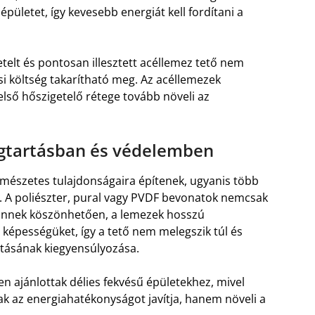
pületet, így kevesebb energiát kell fordítani a
telt és pontosan illesztett acéllemez tető nem
ési költség takarítható meg. Az acéllemezek
lső hőszigetelő rétege tovább növeli az
gtartásban és védelemben
észetes tulajdonságaira építenek, ugyanis több
. A poliészter, pural vagy PVDF bevonatok nemcsak
. Ennek köszönhetően, a lemezek hosszú
 képességüket, így a tető nem melegszik túl és
rtásának kiegyensúlyozása.
en ajánlottak délies fekvésű épületekhez, mivel
k az energiahatékonyságot javítja, hanem növeli a