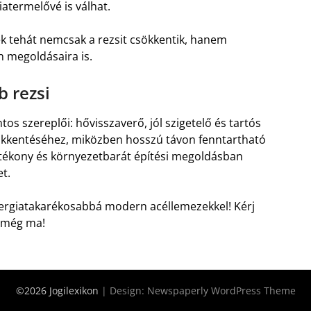
termelővé is válhat.
k tehát nemcsak a rezsit csökkentik, hanem
n megoldásaira is.
 rezsi
os szereplői: hővisszaverő, jól szigetelő és tartós
sökkentéséhez, miközben hosszú távon fenntartható
hatékony és környezetbarát építési megoldásban
t.
nergiatakarékosabbá modern acéllemezekkel! Kérj
l még ma!
©2026 Jogilexikon
| Design:
Newspaperly WordPress Theme