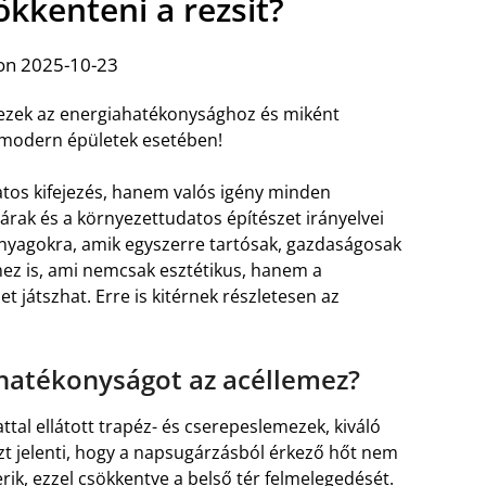
ökkenteni a rezsit?
on 2025-10-23
ezek az energiahatékonysághoz és miként
a modern épületek esetében!
os kifejezés, hanem valós igény minden
árak és a környezettudatos építészet irányelvei
anyagokra, amik egyszerre tartósak, gazdaságosak
mez is, ami nemcsak esztétikus, hanem a
t játszhat. Erre is kitérnek részletesen az
ahatékonyságot az acéllemez?
tal ellátott trapéz- és cserepeslemezek, kiváló
zt jelenti, hogy a napsugárzásból érkező hőt nem
ik, ezzel csökkentve a belső tér felmelegedését.