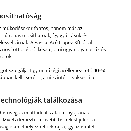
nosíthatóság
t működésekor fontos, hanem már az
n újrahasznosíthatóak, így gyártásuk és
éssel járnak. A Pascal Acéltrapez Kft. által
nosított acélból készül, ami ugyanolyan erős és
zatok.
got szolgálja. Egy minőségi acéllemez tető 40–50
kábban kell cserélni, ami szintén csökkenti a
technológiák találkozása
thetőségük miatt ideális alapot nyújtanak
 Mivel a lemeztető kisebb terhelést jelent a
ágosan elhelyezhetőek rajta, így az épület