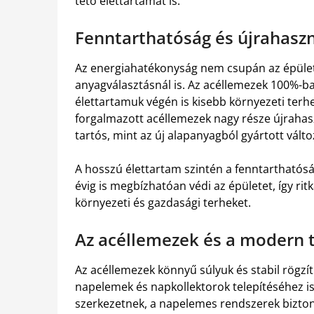
tető élettartamát is.
Fenntarthatóság és újrahasz
Az energiahatékonyság nem csupán az épüle
anyagválasztásnál is. Az acéllemezek 100%-ba
élettartamuk végén is kisebb környezeti terhel
forgalmazott acéllemezek nagy része újrahasz
tartós, mint az új alapanyagból gyártott válto
A hosszú élettartam szintén a fenntarthatósá
évig is megbízhatóan védi az épületet, így rit
környezeti és gazdasági terheket.
Az acéllemezek és a modern 
Az acéllemezek könnyű súlyuk és stabil rögzí
napelemek és napkollektorok telepítéséhez is.
szerkezetnek, a napelemes rendszerek biztons