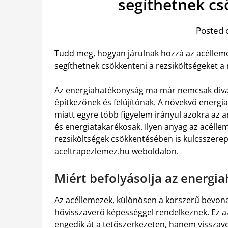
segíthetnek cs
Posted 
Tudd meg, hogyan járulnak hozzá az acéllem
segíthetnek csökkenteni a rezsiköltségeket 
Az energiahatékonyság ma már nemcsak divat
építkezőnek és felújítónak. A növekvő energia
miatt egyre több figyelem irányul azokra az 
és energiatakarékosak. Ilyen anyag az acélle
rezsiköltségek csökkentésében is kulcsszerepe
aceltrapezlemez.hu
weboldalon.
Miért befolyásolja az energi
Az acéllemezek, különösen a korszerű bevonat
hővisszaverő képességgel rendelkeznek. Ez a
engedik át a tetőszerkezeten, hanem visszaver