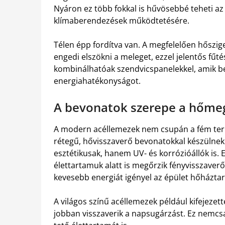
Nyáron ez több fokkal is hűvösebbé teheti az é
klímaberendezések működtetésére.
Télen épp fordítva van. A megfelelően hőszige
engedi elszökni a meleget, ezzel jelentős fűt
kombinálhatóak szendvicspanelekkel, amik be
energiahatékonyságot.
A bevonatok szerepe a hőme
A modern acéllemezek nem csupán a fém term
rétegű, hővisszaverő bevonatokkal készülnek
esztétikusak, hanem UV- és korrózióállók is
élettartamuk alatt is megőrzik fényvisszaverő
kevesebb energiát igényel az épület hőházta
A világos színű acéllemezek például kifejezett
jobban visszaverik a napsugárzást. Ez nemcsa