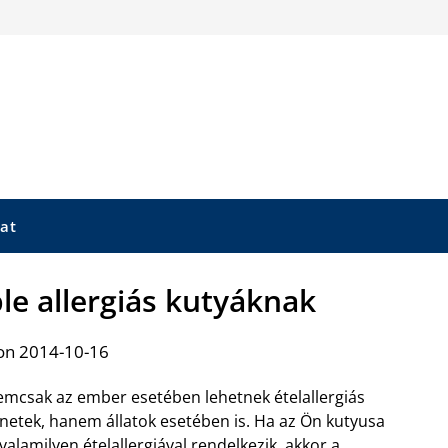
at
e allergiás kutyáknak
on 2014-10-16
mcsak az ember esetében lehetnek ételallergiás
netek, hanem állatok esetében is. Ha az Ön kutyusa
 valamilyen ételallergiával rendelkezik, akkor a