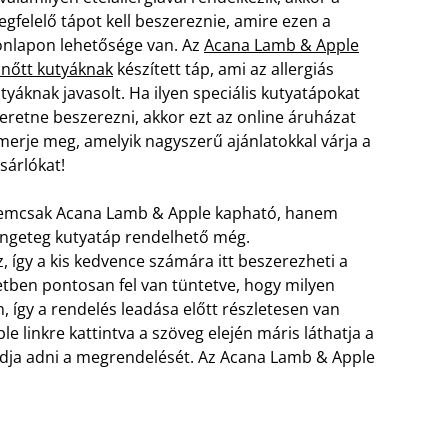
gfelelő tápot kell beszereznie, amire ezen a
nlapon lehetősége van. Az
Acana Lamb & Apple
lnőtt kutyáknak
készített táp, ami az allergiás
tyáknak javasolt. Ha ilyen speciális kutyatápokat
eretne beszerezni, akkor ezt az online áruházat
merje meg, amelyik nagyszerű ajánlatokkal várja a
sárlókat!
emcsak Acana Lamb & Apple kapható, hanem
ngeteg kutyatáp rendelhető még.
így a kis kedvence számára itt beszerezheti a
etben pontosan fel van tüntetve, hogy milyen
 így a rendelés leadása előtt részletesen van
 linkre kattintva a szöveg elején máris láthatja a
tudja adni a megrendelését. Az Acana Lamb & Apple