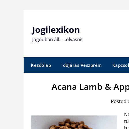
Skip
to
content
Jogilexikon
Jogodban áll……olvasni!
Kezdőlap
Időjárás Veszprém
Kapcsol
Acana Lamb & Appl
Posted 
Ne
tü
is