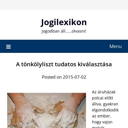
Skip
to
content
Jogilexikon
Jogodban áll……olvasni!
Menu
A tönkölyliszt tudatos kiválasztása
Posted on 2015-07-02
Az áruházak
polcai előtt
állva, gyakran
elgondolkodik
az ember,
hogy vajon
melyik