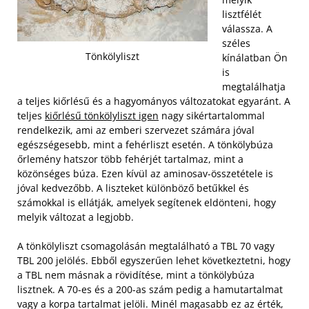
lisztfélét
válassza. A
széles
Tönkölyliszt
kínálatban Ön
is
megtalálhatja
a teljes kiőrlésű és a hagyományos változatokat egyaránt. A
teljes
kiőrlésű tönkölyliszt igen
nagy sikértartalommal
rendelkezik, ami az emberi szervezet számára jóval
egészségesebb, mint a fehérliszt esetén. A tönkölybúza
őrlemény hatszor több fehérjét tartalmaz, mint a
közönséges búza. Ezen kívül az aminosav-összetétele is
jóval kedvezőbb. A liszteket különböző betűkkel és
számokkal is ellátják, amelyek segítenek eldönteni, hogy
melyik változat a legjobb.
A tönkölyliszt csomagolásán megtalálható a TBL 70 vagy
TBL 200 jelölés. Ebből egyszerűen lehet következtetni, hogy
a TBL nem másnak a rövidítése, mint a tönkölybúza
lisztnek. A 70-es és a 200-as szám pedig a hamutartalmat
vagy a korpa tartalmat jelöli. Minél magasabb ez az érték,