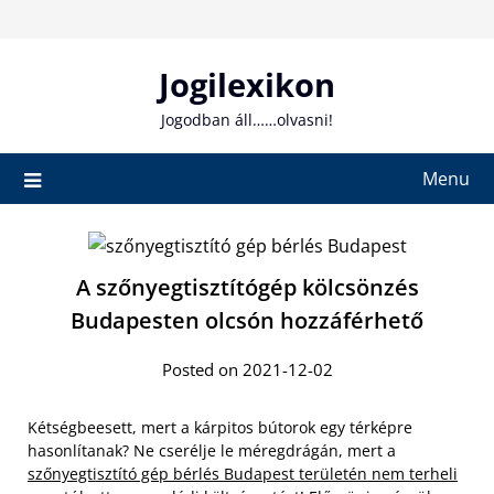
Skip
to
content
Jogilexikon
Jogodban áll……olvasni!
Menu
A szőnyegtisztítógép kölcsönzés
Budapesten olcsón hozzáférhető
Posted on 2021-12-02
Kétségbeesett, mert a kárpitos bútorok egy térképre
hasonlítanak? Ne cserélje le méregdrágán, mert a
szőnyegtisztító gép bérlés Budapest területén nem terheli