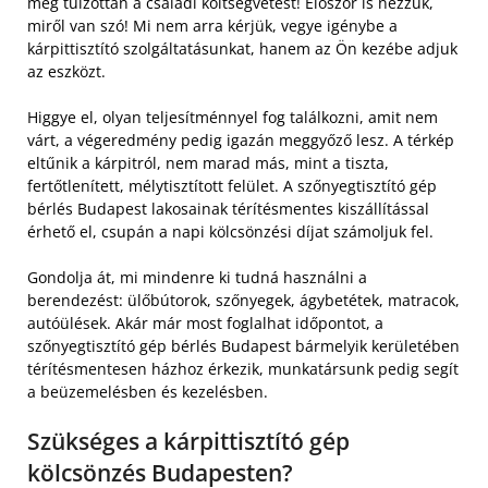
meg túlzottan a családi költségvetést! Először is nézzük,
miről van szó! Mi nem arra kérjük, vegye igénybe a
kárpittisztító szolgáltatásunkat, hanem az Ön kezébe adjuk
az eszközt.
Higgye el, olyan teljesítménnyel fog találkozni, amit nem
várt, a végeredmény pedig igazán meggyőző lesz. A térkép
eltűnik a kárpitról, nem marad más, mint a tiszta,
fertőtlenített, mélytisztított felület. A szőnyegtisztító gép
bérlés Budapest lakosainak térítésmentes kiszállítással
érhető el, csupán a napi kölcsönzési díjat számoljuk fel.
Gondolja át, mi mindenre ki tudná használni a
berendezést: ülőbútorok, szőnyegek, ágybetétek, matracok,
autóülések. Akár már most foglalhat időpontot, a
szőnyegtisztító gép bérlés Budapest bármelyik kerületében
térítésmentesen házhoz érkezik, munkatársunk pedig segít
a beüzemelésben és kezelésben.
Szükséges a kárpittisztító gép
kölcsönzés Budapesten?