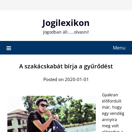
Skip
to
content
Jogilexikon
Jogodban áll……olvasni!
Menu
A szakácskabát bírja a gyűrődést
Posted on 2020-01-01
Gyakran
előfordult
már, hogy
egy vendég
annyira
meg volt
elégedve a