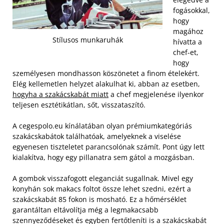
fogásokkal,
hogy
magához
Stílusos munkaruhák
hívatta a
chef-et,
hogy
személyesen mondhasson köszönetet a finom ételekért.
Elég kellemetlen helyzet alakulhat ki, abban az esetben,
hogyha a szakácskabát miatt
a chef megjelenése ilyenkor
teljesen esztétikátlan, sőt, visszataszító.
A cegespolo.eu kínálatában olyan prémiumkategóriás
szakácskabátok találhatóak, amelyeknek a viselése
egyenesen tiszteletet parancsolónak számít. Pont úgy lett
kialakítva, hogy egy pillanatra sem gátol a mozgásban.
A gombok visszafogott eleganciát sugallnak. Mivel egy
konyhán sok makacs foltot össze lehet szedni, ezért a
szakácskabát 85 fokon is mosható. Ez a hőmérséklet
garantáltan eltávolítja még a legmakacsabb
szennyeződéseket és egyben fertőtleníti is a szakácskabát