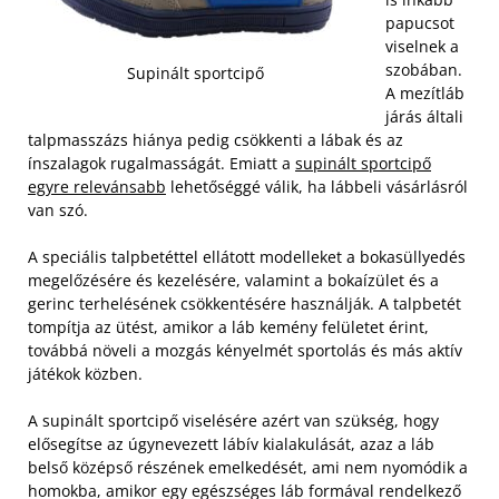
papucsot
viselnek a
szobában.
Supinált sportcipő
A mezítláb
járás általi
talpmasszázs hiánya pedig csökkenti a lábak és az
ínszalagok rugalmasságát. Emiatt a
supinált sportcipő
egyre relevánsabb
lehetőséggé válik, ha lábbeli vásárlásról
van szó.
A speciális talpbetéttel ellátott modelleket a bokasüllyedés
megelőzésére és kezelésére, valamint a bokaízület és a
gerinc terhelésének csökkentésére használják. A talpbetét
tompítja az ütést, amikor a láb kemény felületet érint,
továbbá növeli a mozgás kényelmét sportolás és más aktív
játékok közben.
A supinált sportcipő viselésére azért van szükség, hogy
elősegítse az úgynevezett lábív kialakulását, azaz a láb
belső középső részének emelkedését, ami nem nyomódik a
homokba, amikor egy egészséges láb formával rendelkező