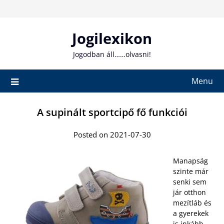
Skip
to
content
Jogilexikon
Jogodban áll……olvasni!
Menu
A supinált sportcipő fő funkciói
Posted on 2021-07-30
Manapság
szinte már
senki sem
jár otthon
mezítláb és
a gyerekek
is inkább