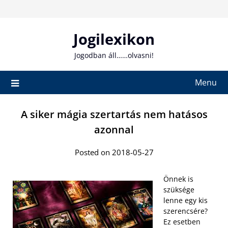
Skip
to
content
Jogilexikon
Jogodban áll……olvasni!
Menu
A siker mágia szertartás nem hatásos
azonnal
Posted on 2018-05-27
Önnek is
szüksége
lenne egy kis
szerencsére?
Ez esetben