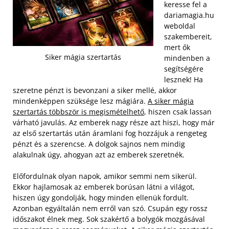
keresse fel a
dariamagia.hu
weboldal
szakembereit,
mert ők
Siker mágia szertartás
mindenben a
segítségére
lesznek! Ha
szeretne pénzt is bevonzani a siker mellé, akkor
mindenképpen szüksége lesz mágiára.
A siker mágia
szertartás többször is megismételhető
, hiszen csak lassan
várható javulás. Az emberek nagy része azt hiszi, hogy már
az első szertartás után áramlani fog hozzájuk a rengeteg
pénzt és a szerencse. A dolgok sajnos nem mindig
alakulnak úgy, ahogyan azt az emberek szeretnék.
Előfordulnak olyan napok, amikor semmi nem sikerül.
Ekkor hajlamosak az emberek borúsan látni a világot,
hiszen úgy gondolják, hogy minden ellenük fordult.
Azonban egyáltalán nem erről van szó. Csupán egy rossz
időszakot élnek meg. Sok szakértő a bolygók mozgásával