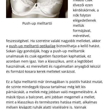
élvezői ezen
kérdéskörnek, a
nők folyton
elégedetlenek
Push-up melltartó
mellük
formájával,
méretével,
feszességével. Ha szeretne valaki nagyobb melleket, akkor
a
push-up melltartó optikailag
biztosíthatja a kellő hatást.
Sokan úgy gondolják, hogy a push-up melltartók
unalmasak és csak egyetlen fazonban kaphatóak, ez
azonban nem igaz. Van a klasszikus, amit a legtöbbet
használnak, ez merevített és rugalmatlan anyagból készül
és formázó kosara kerek melleket varázsol.
Ez a fajta melltartó már önmagában is pozitív hatást mutat,
de szinte mindegyik típusa tartalmaz még két kis
párnácskát, a mellek még jobban való megemelésére. A
másik típus a balconet, ami jobban megemeli a mellet,
mint a klasszikus és természetes hatása miatt, alkalmas
mélyen kivágott ruhák alatti viselésére is. Vannak