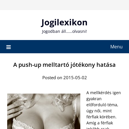
Skip
to
content
Jogilexikon
Jogodban áll……olvasni!
Menu
A push-up melltartó jótékony hatása
Posted on 2015-05-02
A mellkérdés igen
gyakran
előforduló téma,
úgy női, mint
férfiak körében.
Amíg a férfiak
inkább csak